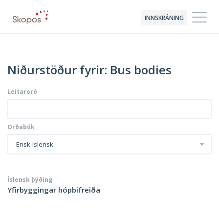
INNSKRÁNING
Niðurstöður fyrir: Bus bodies
Leitarorð
Orðabók
Ensk-íslensk
Íslensk þýðing
Yfirbyggingar hópbifreiða