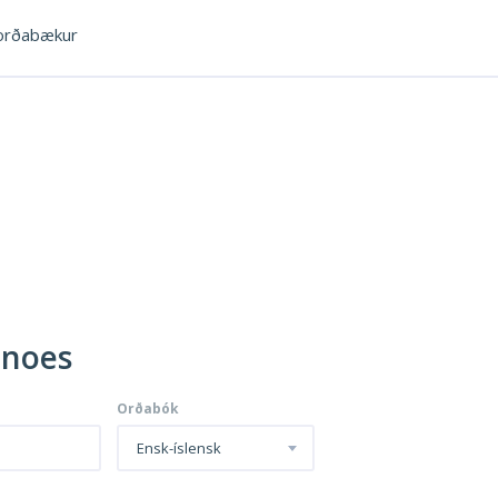
rðabækur
anoes
Orðabók
Ensk-íslensk