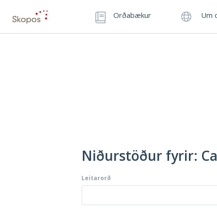
Orðabækur
Um o
Niðurstöður fyrir: C
Leitarorð