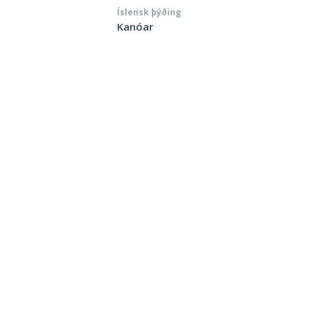
Íslensk þýðing
Kanóar