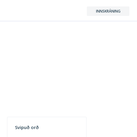
INNSKRÁNING
Svipuð orð