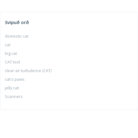
Svipuð orð
domestic cat
cat
big cat
CAT tool
clear air turbulence (CAT)
cat's paws
jelly cat
Scanners