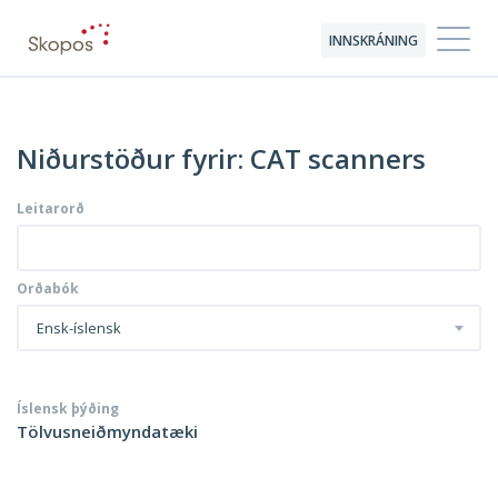
INNSKRÁNING
Niðurstöður fyrir: CAT scanners
Leitarorð
Orðabók
Ensk-íslensk
Íslensk þýðing
Tölvusneiðmyndatæki