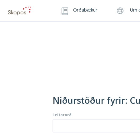
Orðabækur
Um o
Niðurstöður fyrir: C
Leitarorð