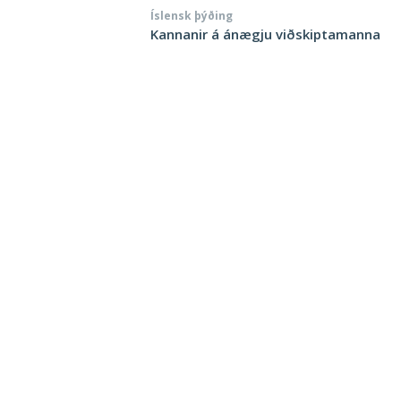
Íslensk þýðing
Kannanir á ánægju viðskiptamanna