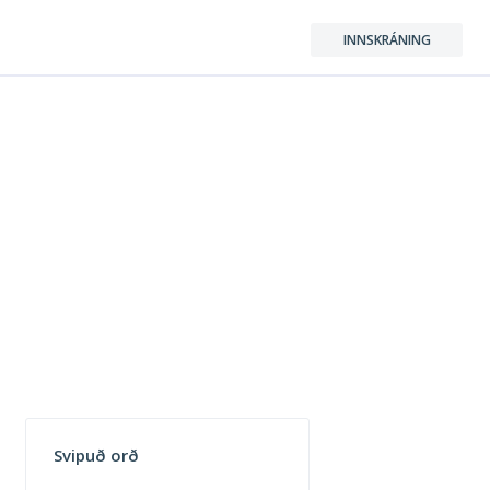
INNSKRÁNING
Svipuð orð