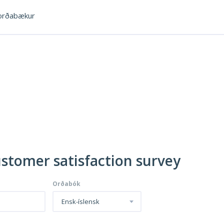
rðabækur
ustomer satisfaction survey
Orðabók
Ensk-íslensk