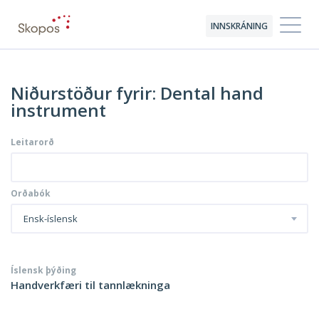
INNSKRÁNING
Niðurstöður fyrir: Dental hand
instrument
Leitarorð
Orðabók
Ensk-íslensk
Íslensk þýðing
Handverkfæri til tannlækninga