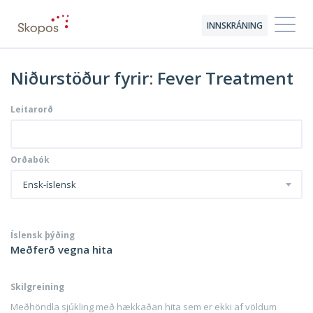
INNSKRÁNING
Niðurstöður fyrir: Fever Treatment
Leitarorð
Orðabók
Ensk-íslensk
Íslensk þýðing
Meðferð vegna hita
Skilgreining
Meðhöndla sjúkling með hækkaðan hita sem er ekki af völdum