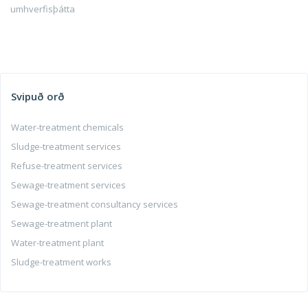
umhverfisþátta
Svipuð orð
Water-treatment chemicals
Sludge-treatment services
Refuse-treatment services
Sewage-treatment services
Sewage-treatment consultancy services
Sewage-treatment plant
Water-treatment plant
Sludge-treatment works