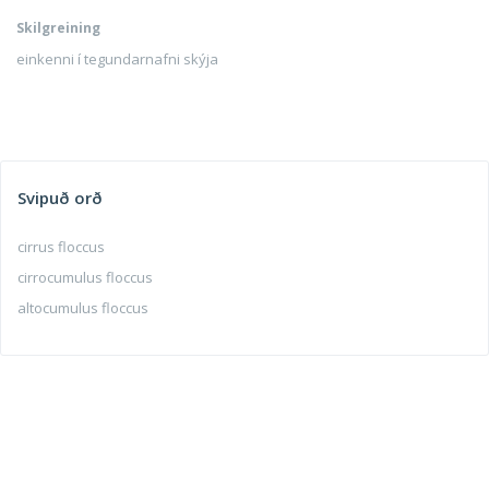
Skilgreining
einkenni í tegundarnafni skýja
Svipuð orð
cirrus floccus
cirrocumulus floccus
altocumulus floccus