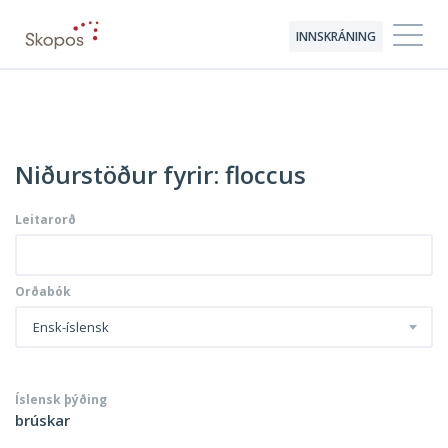
INNSKRÁNING
Niðurstöður fyrir: floccus
Leitarorð
Orðabók
Ensk-íslensk
Íslensk þýðing
brúskar