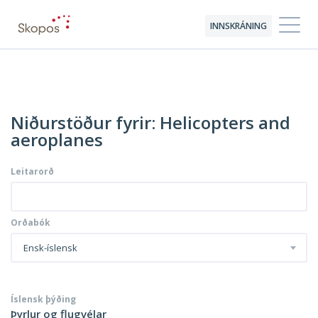
INNSKRÁNING
Niðurstöður fyrir: Helicopters and
aeroplanes
Leitarorð
Orðabók
Ensk-íslensk
Íslensk þýðing
Þyrlur og flugvélar