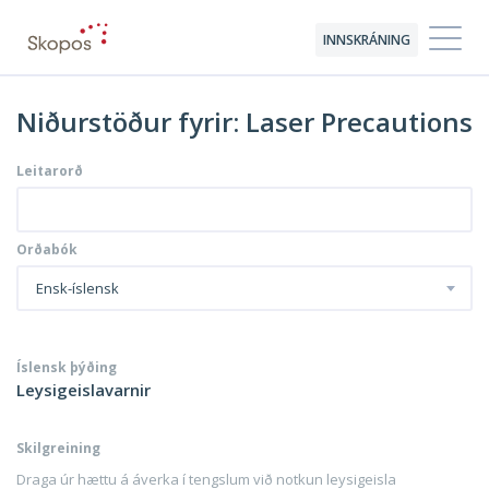
INNSKRÁNING
Niðurstöður fyrir: Laser Precautions
Leitarorð
Orðabók
Ensk-íslensk
Íslensk þýðing
Leysigeislavarnir
Skilgreining
Draga úr hættu á áverka í tengslum við notkun leysigeisla