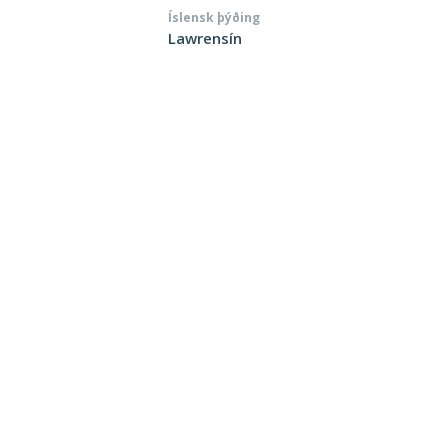
Íslensk þýðing
Lawrensín