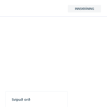
INNSKRÁNING
Svipuð orð