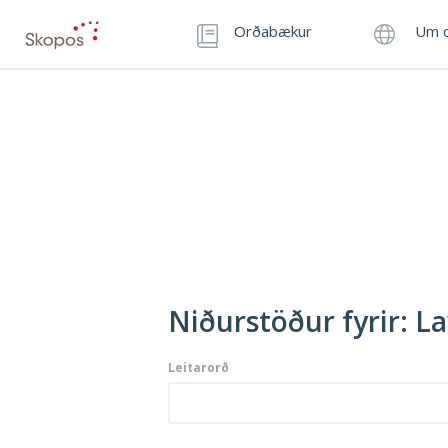
Orðabækur
Um o
Niðurstöður fyrir: 
Leitarorð