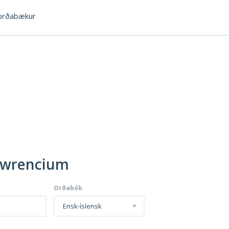
rðabækur
Lawrencium
Orðabók
Ensk-íslensk