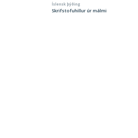
Íslensk þýðing
Skrifstofuhillur úr málmi