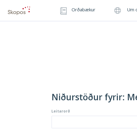
Orðabækur
Um o
Niðurstöður fyrir: Me
Leitarorð