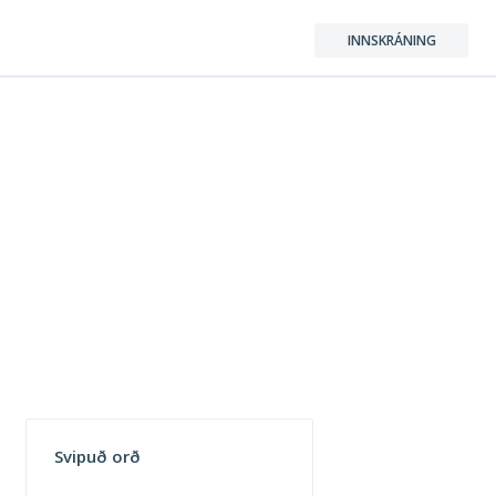
INNSKRÁNING
Svipuð orð