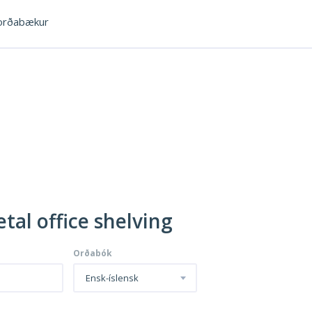
rðabækur
tal office shelving
Orðabók
Ensk-íslensk