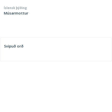
Íslensk þýðing
Músarmottur
Svipuð orð