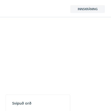
INNSKRÁNING
Svipuð orð