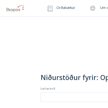
Orðabækur
Um o
Niðurstöður fyrir: O
Leitarorð