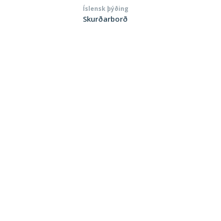
Íslensk þýðing
Skurðarborð