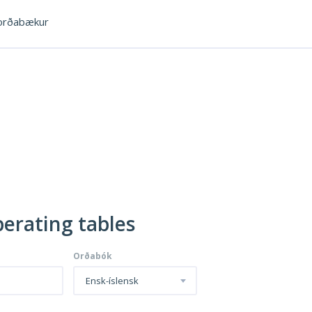
rðabækur
perating tables
Orðabók
Ensk-íslensk