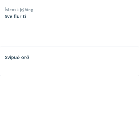
Íslensk þýðing
Sveifluriti
Svipuð orð