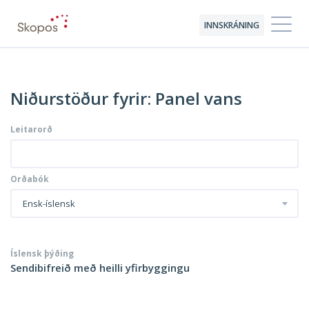
INNSKRÁNING
Niðurstöður fyrir: Panel vans
Leitarorð
Orðabók
Ensk-íslensk
Íslensk þýðing
Sendibifreið með heilli yfirbyggingu