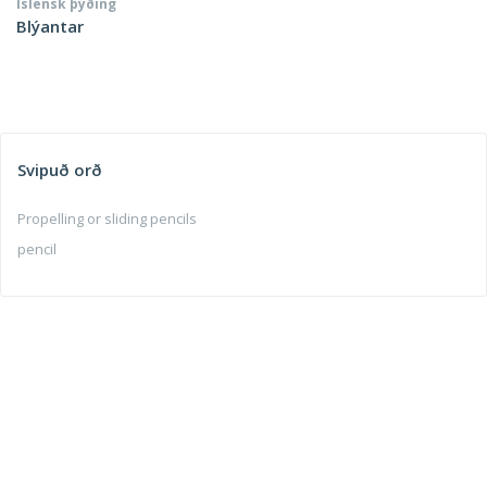
Íslensk þýðing
Blýantar
Svipuð orð
Propelling or sliding pencils
pencil