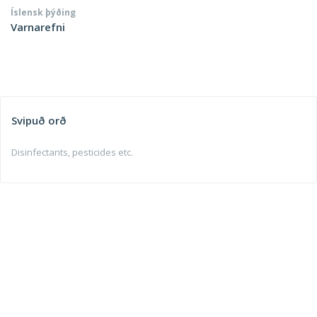
Íslensk þýðing
Varnarefni
Svipuð orð
Disinfectants, pesticides etc.