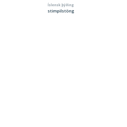
Íslensk þýðing
stimpilstöng