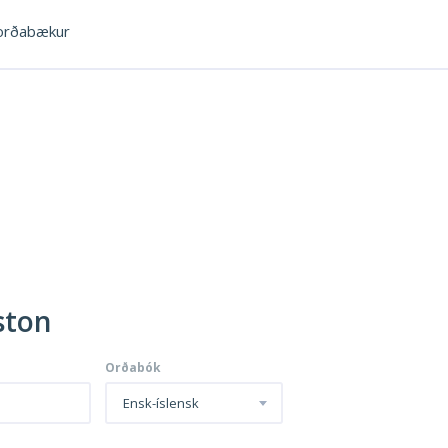
rðabækur
ston
Orðabók
Ensk-íslensk