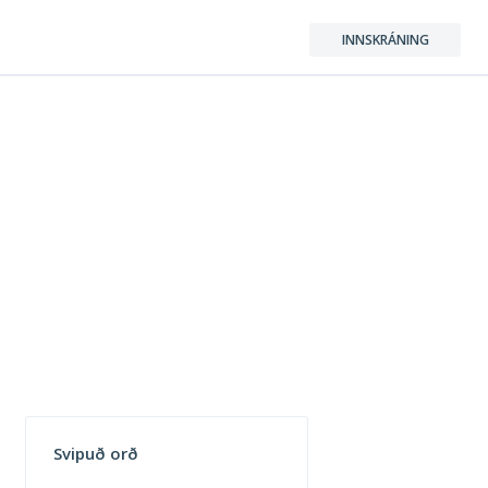
INNSKRÁNING
Svipuð orð