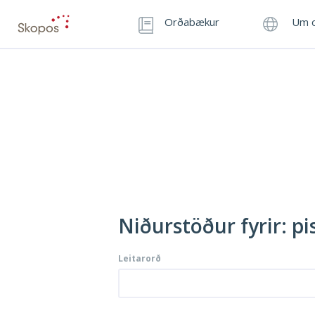
Orðabækur
Um o
Niðurstöður fyrir: pi
Leitarorð