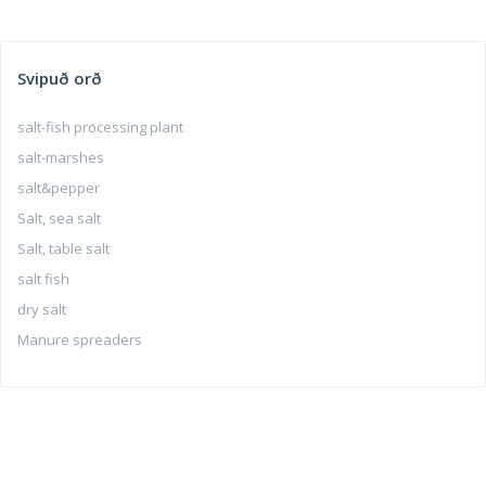
Svipuð orð
salt-fish processing plant
salt-marshes
salt&pepper
Salt, sea salt
Salt, table salt
salt fish
dry salt
Manure spreaders