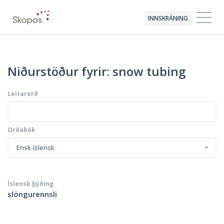
INNSKRÁNING
Niðurstöður fyrir: snow tubing
Leitarorð
Orðabók
Ensk-íslensk
Íslensk þýðing
slöngurennsli