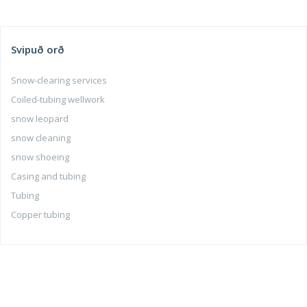
Svipuð orð
Snow-clearing services
Coiled-tubing wellwork
snow leopard
snow cleaning
snow shoeing
Casing and tubing
Tubing
Copper tubing