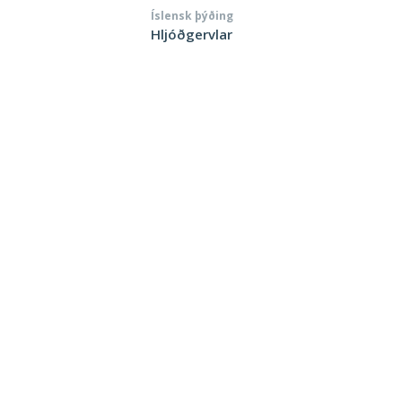
Íslensk þýðing
Hljóðgervlar