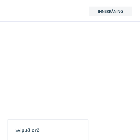
INNSKRÁNING
Svipuð orð