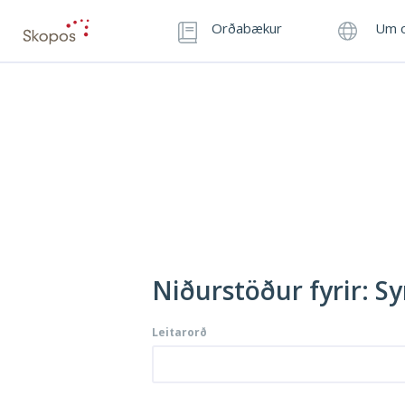
Orðabækur
Um o
Niðurstöður fyrir: S
Leitarorð