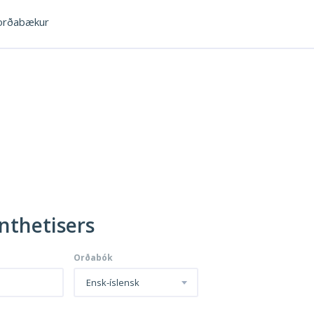
rðabækur
ynthetisers
Orðabók
Ensk-íslensk