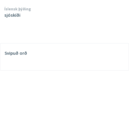
Íslensk þýðing
sjóskíði
Svipuð orð