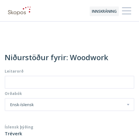
INNSKRÁNING
Niðurstöður fyrir: Woodwork
Leitarorð
Orðabók
Ensk-íslensk
Íslensk þýðing
Tréverk