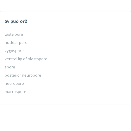
Svipuð orð
taste pore
nuclear pore
zygospore
ventral lip of blastopore
spore
posterior neuropore
neuropore
macrospore