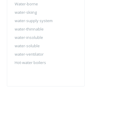
Water-borne
water-skiing
water-supply system
water-thinnable
water-insoluble
water-soluble
water-ventilator
Hot-water boilers