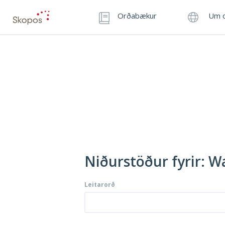
Orðabækur
Um o
Niðurstöður fyrir: Wa
Leitarorð