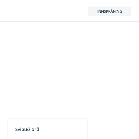
INNSKRÁNING
Svipuð orð