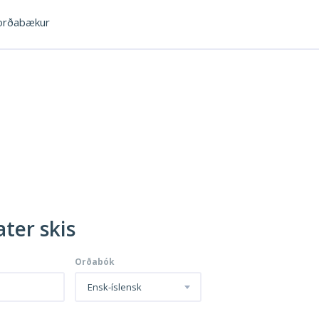
rðabækur
ter skis
Orðabók
Ensk-íslensk