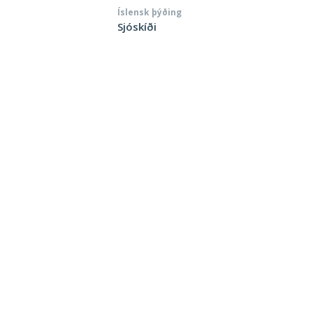
Íslensk þýðing
Sjóskíði